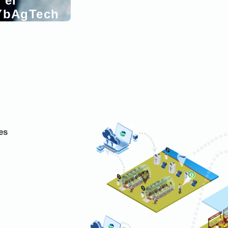
 el
 YbAgTech
es